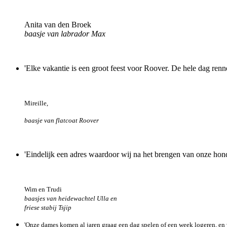
Anita van den Broek
baasje van labrador Max
'Elke vakantie is een groot feest voor Roover. De hele dag ren
Mireille,
baasje van flatcoat Roover
'Eindelijk een adres waardoor wij na het brengen van onze ho
Wim en Trudi
baasjes van heidewachtel Ulla en
friese stabij Tsjip
'Onze dames komen al jaren graag een dag spelen of een week logeren, en vi