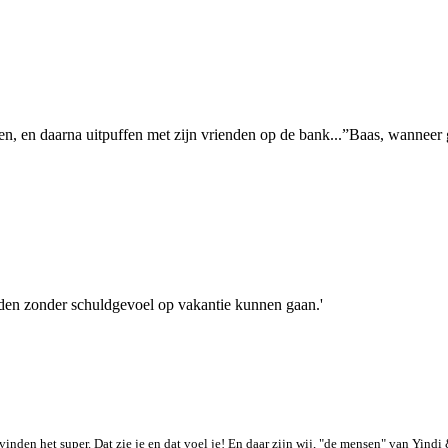
nen, en daarna uitpuffen met zijn vrienden op de bank...”Baas, wannee
nden zonder schuldgevoel op vakantie kunnen gaan.'
nden het super. Dat zie je en dat voel je! En daar zijn wij, "de mensen" van Yindi &