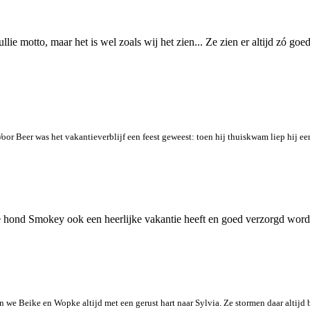
ullie motto, maar het is wel zoals wij het zien... Ze zien er altijd zó goe
n! Voor Beer was het vakantieverblijf een feest geweest: toen hij thuiskwam liep hij e
e hond Smokey ook een heerlijke vakantie heeft en goed verzorgd word
e Beike en Wopke altijd met een gerust hart naar Sylvia. Ze stormen daar altijd bli