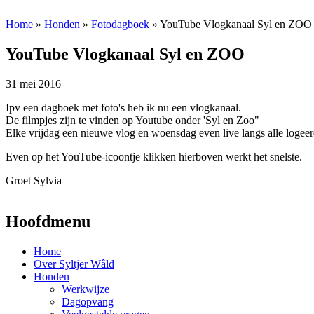
Jump to Navigation
Home
»
Honden
»
Fotodagboek
» YouTube Vlogkanaal Syl en ZOO
YouTube Vlogkanaal Syl en ZOO
31 mei 2016
Ipv een dagboek met foto's heb ik nu een vlogkanaal.
De filmpjes zijn te vinden op Youtube onder 'Syl en Zoo"
Elke vrijdag een nieuwe vlog en woensdag even live langs alle logeer
Even op het YouTube-icoontje klikken hierboven werkt het snelste.
Groet Sylvia
Hoofdmenu
Home
Over Syltjer Wâld
Honden
Werkwijze
Dagopvang