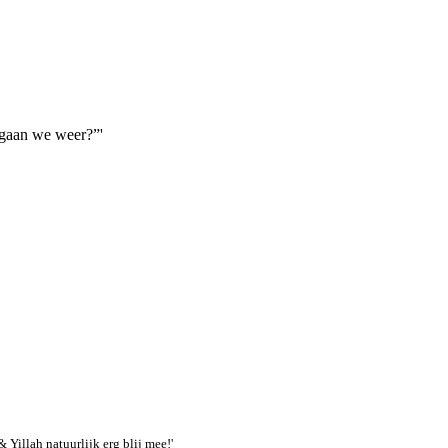
r gaan we weer?”'
 Yillah natuurlijk erg blij mee!'