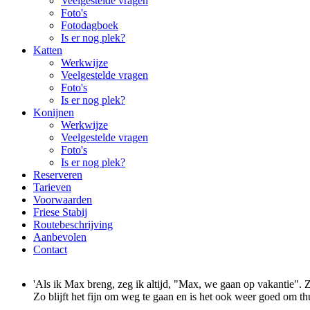
Veelgestelde vragen
Foto's
Fotodagboek
Is er nog plek?
Katten
Werkwijze
Veelgestelde vragen
Foto's
Is er nog plek?
Konijnen
Werkwijze
Veelgestelde vragen
Foto's
Is er nog plek?
Reserveren
Tarieven
Voorwaarden
Friese Stabij
Routebeschrijving
Aanbevolen
Contact
'Als ik Max breng, zeg ik altijd, "Max, we gaan op vakantie". Zo
Zo blijft het fijn om weg te gaan en is het ook weer goed om th